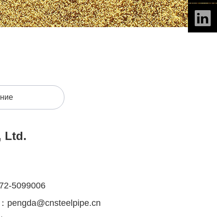
ние
 Ltd.
572-5099006
л：pengda@cnsteelpipe.cn