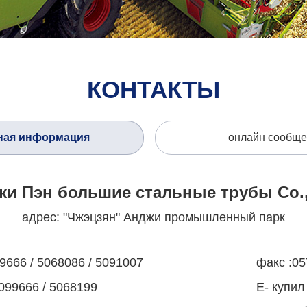
КОНТАКТЫ
ная информация
онлайн сообще
и Пэн большие стальные трубы Co.,
адрес: "Чжэцзян" Анджи промышленный парк
9666 / 5068086 / 5091007
факс :0
099666 / 5068199
E- купи