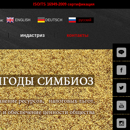
ISO/TS 16949-2009 сертификация
ENGLISH
DEUTSCH
русский
к:
индастриз
контакты