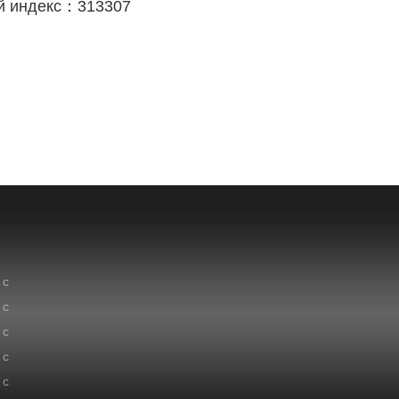
й индекс：313307
 с
 с
 с
 с
 с