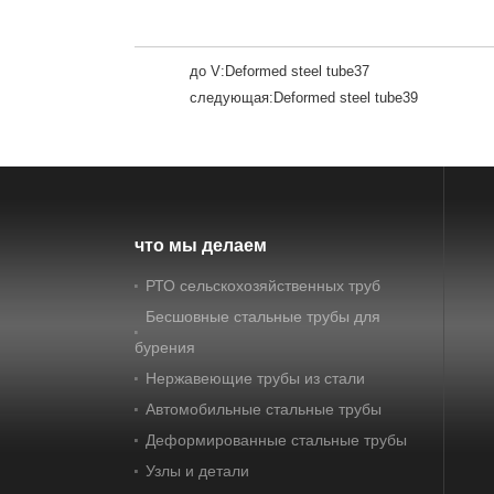
до V:
Deformed steel tube37
следующая:
Deformed steel tube39
что мы делаем
РТО сельскохозяйственных труб
Бесшовные стальные трубы для
бурения
Нержавеющие трубы из стали
Автомобильные стальные трубы
Деформированные стальные трубы
Узлы и детали