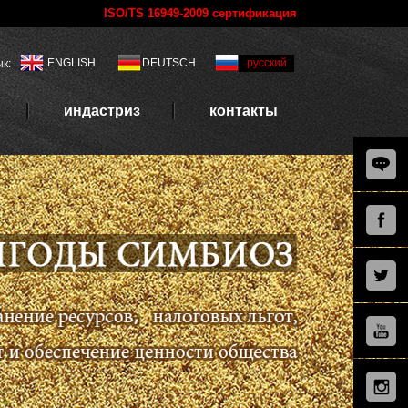
ISO/TS 16949-2009 сертификация
ENGLISH
DEUTSCH
русский
к:
индастриз
контакты