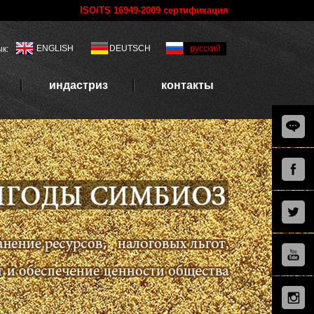
ISO/TS 16949-2009 сертификация
ENGLISH
DEUTSCH
русский
к:
индастриз
контакты