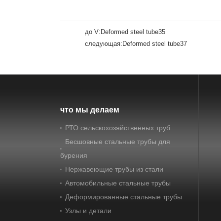
до V:
Deformed steel tube35
следующая:
Deformed steel tube37
что мы делаем
РТО сельскохозяйственных труб
Бесшовные стальные трубы для
бурения
Нержавеющие трубы из стали
Автомобильные стальные трубы
Деформированные стальные трубы
Узлы и детали