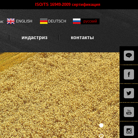
ISO/TS 16949-2009 сертификация
ENGLISH
DEUTSCH
русский
к:
индастриз
контакты