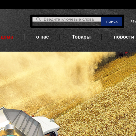
язы
дома
о нас
Товары
новости