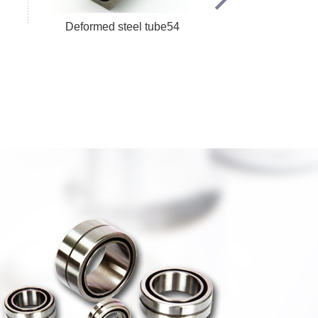
Deformed steel tube54
Деформиро